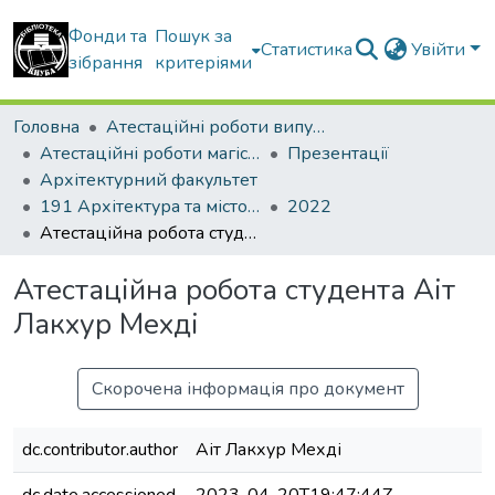
Фонди та
Пошук за
Статистика
Увійти
зібрання
критеріями
Головна
Атестаційні роботи випускників
Атестаційні роботи магістрів
Презентації
Архітектурний факультет
191 Архітектура та містобудування. Теорія архітектури
2022
Атестаційна робота студента Аіт Лакхур Мехді
Атестаційна робота студента Аіт
Лакхур Мехді
Скорочена інформація про документ
dc.contributor.author
Аіт Лакхур Мехді