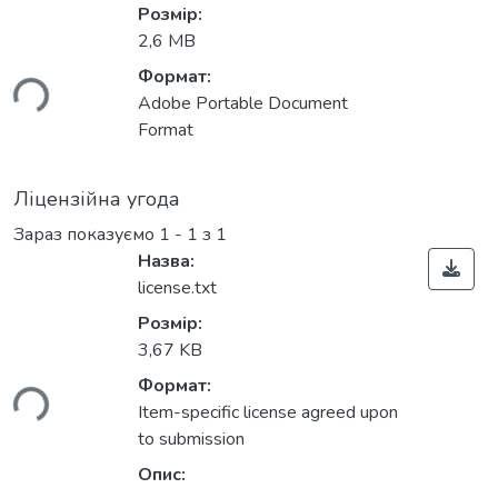
Розмір:
2,6 MB
Формат:
ься...
Adobe Portable Document
Format
Ліцензійна угода
Зараз показуємо
1 - 1 з 1
Назва:
license.txt
Розмір:
3,67 KB
Формат:
ься...
Item-specific license agreed upon
to submission
Опис: