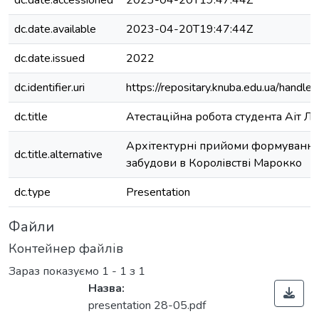
dc.date.accessioned
2023-04-20T19:47:44Z
dc.date.available
2023-04-20T19:47:44Z
dc.date.issued
2022
dc.identifier.uri
https://repositary.knuba.edu.ua/han
dc.title
Атестаційна робота студента Аіт Л
Архітектурні прийоми формування
dc.title.alternative
забудови в Королівстві Марокко
dc.type
Presentation
Файли
Контейнер файлів
Зараз показуємо
1 - 1 з 1
Назва:
presentation 28-05.pdf