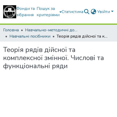
Фонди та
Пошук за
Статистика
Увійти
зібрання
критеріями
Головна
Навчально-методичні документи
Навчальні посібники
Теорія рядів дійсної та комплексної змінної. Числові та функціональні ряди
Теорія рядів дійсної та
комплексної змінної. Числові та
функціональні ряди