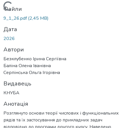
Вантажиться...
Файли
9_1_26.pdf
(2,45 MB)
Дата
2026
Автори
Безклубенко Ірина Сергіївна
Баліна Олена Іванівна
Серпінська Ольга Ігорівна
Видавець
КНУБА
Анотація
Розглянуто основи теорії числових і функціональних
рядів та їх застосування до прикладних задач
відповідно до програми другого курсу. Наведено