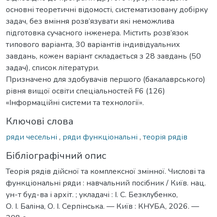
основні теоретичні відомості, систематизовану добірку
задач, без вміння розв’язувати які неможлива
підготовка сучасного інженера. Містить розв’язок
типового варіанта, 30 варіантів індивідуальних
завдань, кожен варіант складається з 28 завдань (50
задач), список літератури.
Призначено для здобувачів першого (бакалаврського)
рівня вищої освіти спеціальностей F6 (126)
«Інформаційні системи та технології».
Ключові слова
ряди чесельні
,
ряди функціональні
,
теорія рядів
Бібліографічний опис
Теорія рядів дійсної та комплексної змінної. Числові та
функціональні ряди : навчальний посібник / Київ. нац.
ун-т буд-ва і архіт. ; укладачі : І. С. Безклубенко,
О. І. Баліна, О. І. Серпінська. — Київ : КНУБА, 2026. —