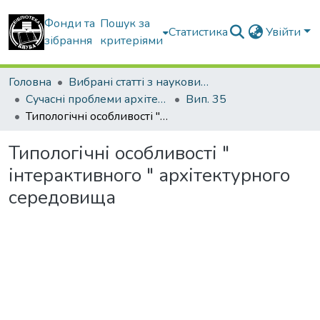
Фонди та
Пошук за
Статистика
Увійти
зібрання
критеріями
Головна
Вибрані статті з наукових збірників КНУБА
Сучасні проблеми архітектури та містобудування
Вип. 35
Типологічні особливості " інтерактивного " архітектурного середовища
Типологічні особливості "
інтерактивного " архітектурного
середовища