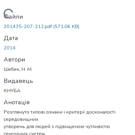
Вантажиться...
Файли
201435-207-212.pdf
(571,06 KB)
Дата
2014
Автори
Шебек, Н. М.
Видавець
КНУБА
Анотація
Розглянуто типові ознаки і критерії досконалості
середовищних
утворень для людей з підвищеною чутливістю
сенсорних систем.