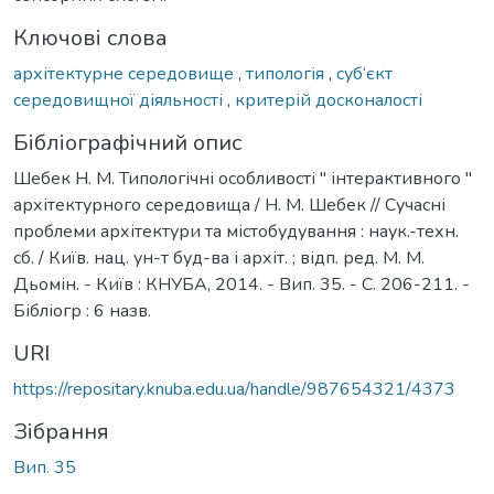
Ключові слова
архітектурне середовище
,
типологія
,
суб‘єкт
середовищної діяльності
,
критерій досконалості
Бібліографічний опис
Шебек Н. М. Типологічні особливості " інтерактивного "
архітектурного середовища / Н. М. Шебек // Сучасні
проблеми архітектури та містобудування : наук.-техн.
сб. / Київ. нац. ун-т буд-ва і архіт. ; відп. ред. М. М.
Дьомін. - Київ : КНУБА, 2014. - Вип. 35. - С. 206-211. -
Бібліогр : 6 назв.
URI
https://repositary.knuba.edu.ua/handle/987654321/4373
Зібрання
Вип. 35