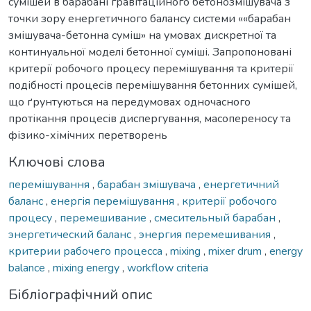
сумішей в барабані гравітаційного бетонозмішувача з
точки зору енергетичного балансу системи ««барабан
змішувача-бетонна суміш» на умовах дискретної та
континуальної моделі бетонної суміші. Запропоновані
критерії робочого процесу перемішування та критерії
подібності процесів перемішування бетонних сумішей,
що ґрунтуються на передумовах одночасного
протікання процесів диспергування, масопереносу та
фізико-хімічних перетворень
Ключові слова
перемішування
,
барабан змішувача
,
енергетичний
баланс
,
енергія перемішування
,
критерії робочого
процесу
,
перемешивание
,
смесительный барабан
,
энергетический баланс
,
энергия перемешивания
,
критерии рабочего процесса
,
mixing
,
mixer drum
,
energy
balance
,
mixing energy
,
workflow criteria
Бібліографічний опис