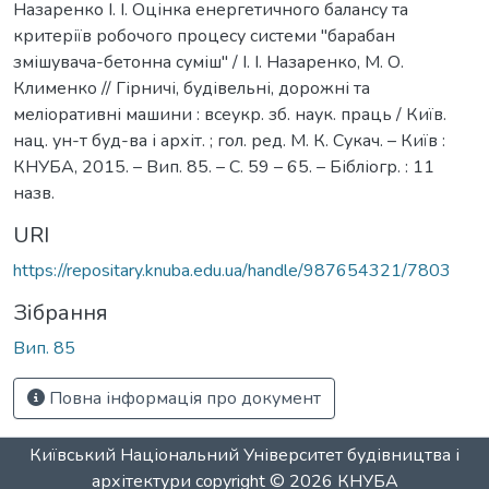
Назаренко І. І. Оцінка енергетичного балансу та
критеріїв робочого процесу системи "барабан
змішувача-бетонна суміш" / І. І. Назаренко, М. О.
Клименко // Гірничі, будівельні, дорожні та
меліоративні машини : всеукр. зб. наук. праць / Київ.
нац. ун-т буд-ва і архіт. ; гол. ред. М. К. Сукач. – Київ :
КНУБА, 2015. – Вип. 85. – С. 59 – 65. – Бібліогр. : 11
назв.
URI
https://repositary.knuba.edu.ua/handle/987654321/7803
Зібрання
Вип. 85
Повна інформація про документ
Київський Національний Університет будівництва і
архітектури
copyright © 2026
КНУБА