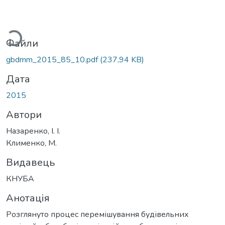
житься...
Файли
gbdmm_2015_85_10.pdf
(237,94 KB)
Дата
2015
Автори
Назаренко, І. І.
Клименко, М.
Видавець
КНУБА
Анотація
Розглянуто процес перемішування будівельних