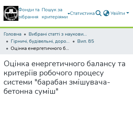
Фонди та
Пошук за
Статистика
Увійти
зібрання
критеріями
Головна
Вибрані статті з наукових збірників КНУБА
Гірничі, будівельні, дорожні та меліоративні машини
Вип. 85
Оцінка енергетичного балансу та критеріїв робочого процесу системи "барабан змішувача-бетонна суміш"
Оцінка енергетичного балансу та
критеріїв робочого процесу
системи "барабан змішувача-
бетонна суміш"