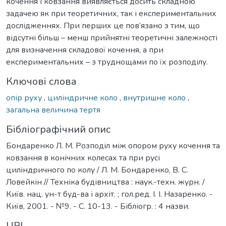
кочення і ковзання виявляється досить складною
задачею як при теоретичних, так і експериментальних
дослідженнях. При перших це пов’язано з тим, що
відсутні більш – менш прийнятні теоретичні залежності
для визначення складової кочення, а при
експериментальних – з труднощами по їх розподілу.
Ключові слова
опір руху
,
циліндричне коло
,
внутришне коло
,
загальна величина тертя
Бібліографічний опис
Бондаренко Л. М. Розподіл між опором руху кочення та
ковзання в конічних колесах та при русі
циліндричного по колу / Л. М. Бондаренко, В. С.
Ловейкін // Техніка будівництва : наук.-техн. журн. /
Київ. нац. ун-т буд-ва і архіт. ; гол.ред. І. І. Назаренко. -
Київ, 2001. - №9. - С. 10-13. - Бібліогр. : 4 назви.
URI