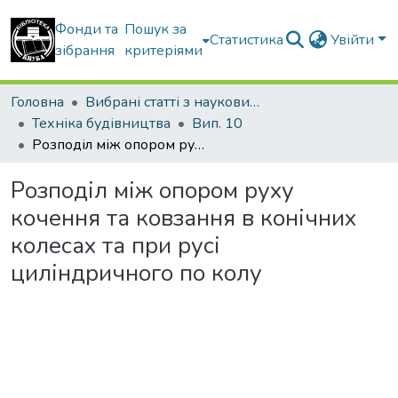
Фонди та
Пошук за
Статистика
Увійти
зібрання
критеріями
Головна
Вибрані статті з наукових збірників КНУБА
Техніка будівництва
Вип. 10
Розподіл між опором руху кочення та ковзання в конічних колесах та при русі циліндричного по колу
Розподіл між опором руху
кочення та ковзання в конічних
колесах та при русі
циліндричного по колу