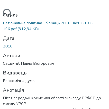
ься...
Файли
Регіональна політика Зб.праць 2016 Част.2-192-
196.pdf
(312,34 KB)
Дата
2016
Автори
Сацький, Павло Вікторович
Видавець
Економічна думка
Анотація
Після передачі Кримської області зі складу РРФСР до
складу УРСР