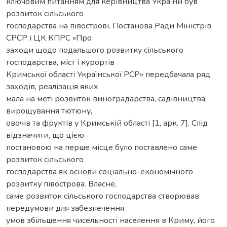
ключовим питанням для керівництва України був
розвиток сільського
господарства на півострові. Постанова Ради Міністрів
СРСР і ЦК КПРС «Про
заходи щодо подальшого розвитку сільського
господарства, міст і курортів
Кримської області Української РСР» передбачала ряд
заходів, реалізація яких
мала на меті розвиток виноградарства, садівництва,
вирощування тютюну,
овочів та фруктів у Кримській області [1, арк. 7]. Слід
відзначити, що цією
постановою на перше місце було поставлено саме
розвиток сільського
господарства як основи соціально-економічного
розвитку півострова. Власне,
саме розвиток сільського господарства створював
передумови для забезпечення
умов збільшення чисельності населення в Криму, його