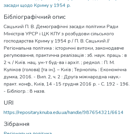
засади щодо Криму у 1954 р.
Бібліографічний опис
Сацький П. В. Демографічні засади політики Ради
Міністрів УРСР і ЦК КПУ з розбудови сільського
господарства Криму у 1954 р / П. В. Сацький //
Регіональна політика : історичні витоки, законодавче
регулювання, практична реалізація : зб. наук. праць : в
2 ч. / Київ. нац. ун-т буд-ва і архіт. ; редкол. : П. М.
Куліков (голова) [та ін.]. – Київ ; Тернопіль : Економічна
думка, 2016. - Вип. 2, ч. 2 : Друга міжнародна наук.-
практ. конф., Київ, 14 -15 грудня 2016 р. - С. 192 - 196.
- Бібліогр. : 8 назв.
URI
https://repositary.knuba.edu.ua/handle/987654321/6614
Зібрання
Регіональна політика