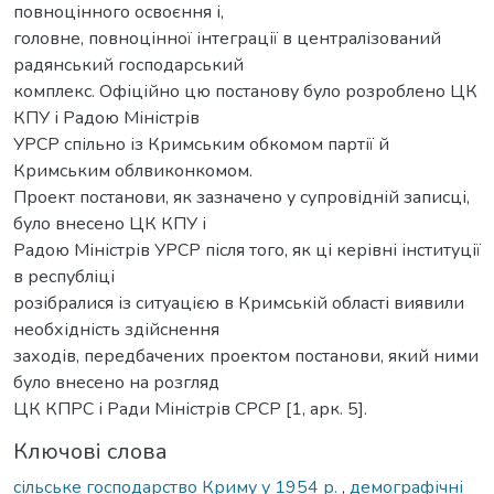
повноцінного освоєння і,
головне, повноцінної інтеграції в централізований
радянський господарський
комплекс. Офіційно цю постанову було розроблено ЦК
КПУ і Радою Міністрів
УРСР спільно із Кримським обкомом партії й
Кримським облвиконкомом.
Проект постанови, як зазначено у супровідній записці,
було внесено ЦК КПУ і
Радою Міністрів УРСР після того, як ці керівні інституції
в республіці
розібралися із ситуацією в Кримській області виявили
необхідність здійснення
заходів, передбачених проектом постанови, який ними
було внесено на розгляд
ЦК КПРС і Ради Міністрів СРСР [1, арк. 5].
Ключові слова
сільське господарство Криму у 1954 р.
,
демографічні