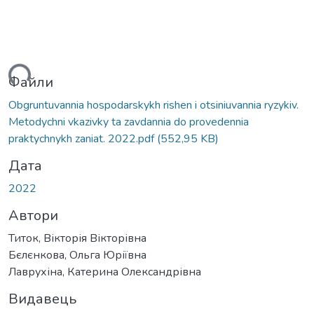
ться...
Файли
Obgruntuvannia hospodarskykh rishen i otsiniuvannia ryzykiv.
Metodychni vkazivky ta zavdannia do provedennia
praktychnykh zaniat. 2022.pdf
(552,95 KB)
Дата
2022
Автори
Титок, Вікторія Вікторівна
Бєлєнкова, Ольга Юріївна
Лаврухіна, Катерина Олександрівна
Видавець