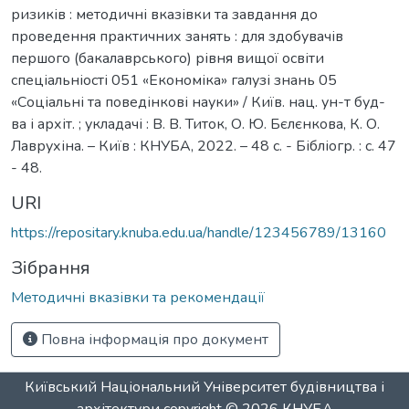
ризиків : методичні вказівки та завдання до
проведення практичних занять : для здобувачів
першого (бакалаврського) рівня вищої освіти
спеціальніості 051 «Економіка» галузі знань 05
«Соціальні та поведінкові науки» / Київ. нац. ун-т буд-
ва і архіт. ; укладачі : В. В. Титок, О. Ю. Бєлєнкова, К. О.
Лаврухіна. – Київ : КНУБА, 2022. – 48 с. - Бібліогр. : с. 47
- 48.
URI
https://repositary.knuba.edu.ua/handle/123456789/13160
Зібрання
Методичні вказівки та рекомендації
Повна інформація про документ
Київський Національний Університет будівництва і