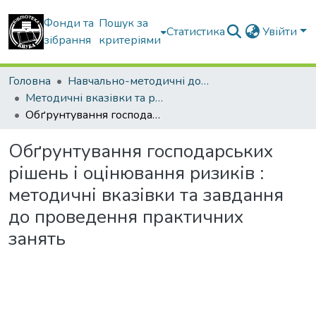
Фонди та
Пошук за
Статистика
Увійти
зібрання
критеріями
Головна
Навчально-методичні документи
Методичні вказівки та рекомендації
Обґрунтування господарських рішень і оцінювання ризиків : методичні вказівки та завдання до проведення практичних занять
Обґрунтування господарських
рішень і оцінювання ризиків :
методичні вказівки та завдання
до проведення практичних
занять