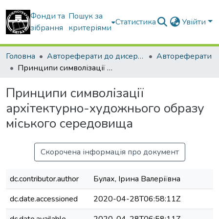
Фонди та
Пошук за
Статистика
Увійти
зібрання
критеріями
Головна
Автореферати до дисертацій
Автореферати
Принципи символізації архітектурно-художнього образу міського середовища
Принципи символізації
архітектурно-художнього образу
міського середовища
Скорочена інформація про документ
dc.contributor.author
Булах, Ірина Валеріївна
dc.date.accessioned
2020-04-28T06:58:11Z