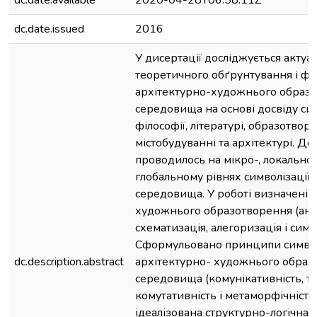
dc.date.available
2020-04-28T06:58:11Z
dc.date.issued
2016
У дисертації досліджується акту
теоретичного обґрунтування і ф
архітектурно-художнього образу
середовища на основі досвіду сим
філософії, літературі, образотвор
містобудуванні та архітектурі. Д
проводилось на мікро-, локальном
глобальному рівнях символізації 
середовища. У роботі визначені 
художнього образотворення (анал
схематизація, алегоризація і симво
Сформульовано принципи символ
dc.description.abstract
архітектурно- художнього образу
середовища (комунікативність, т
комутативність і метаморфічність
ідеалізована структурно-логічна 