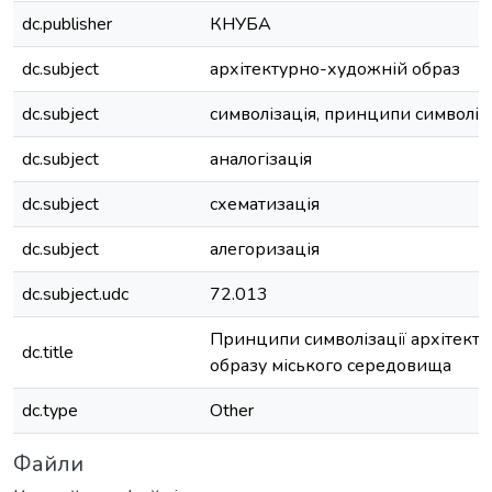
dc.publisher
КНУБА
dc.subject
архітектурно-художній образ
dc.subject
символізація, принципи символіза
dc.subject
аналогізація
dc.subject
схематизація
dc.subject
алегоризація
dc.subject.udc
72.013
Принципи символізації архітект
dc.title
образу міського середовища
dc.type
Other
Файли