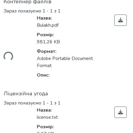
Контейнер файлів
Зараз показуємо
1 - 1 з 1
Назва:
Bulakh.pdf
Розмір:
981,26 KB
Формат:
ься...
Adobe Portable Document
Format
Опис:
Ліцензійна угода
Зараз показуємо
1 - 1 з 1
Назва:
license.txt
Розмір: