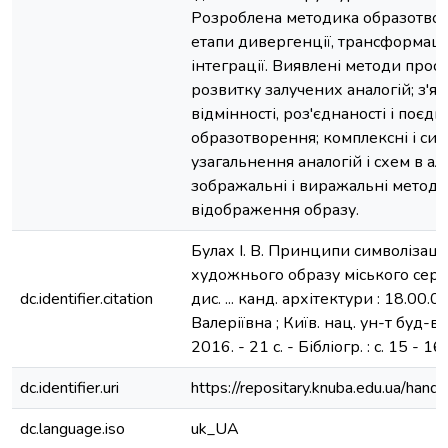
Розроблена методика образотвор
етапи дивергенції, трансформації
інтеграції. Виявлені методи прос
розвитку залучених аналогій; з'яс
відмінності, роз'єднаності і поєдн
образотворення; комплексні і си
узагальнення аналогій і схем в ал
зображальні і виражальні методи
відображення образу.
Булах І. В. Принципи символізаці
художнього образу міського сере
dc.identifier.citation
дис. ... канд. архітектури : 18.00.0
Валеріївна ; Київ. нац. ун-т буд-ва і
2016. - 21 с. - Бібліогр. : с. 15 - 16.
dc.identifier.uri
https://repositary.knuba.edu.ua/h
dc.language.iso
uk_UA