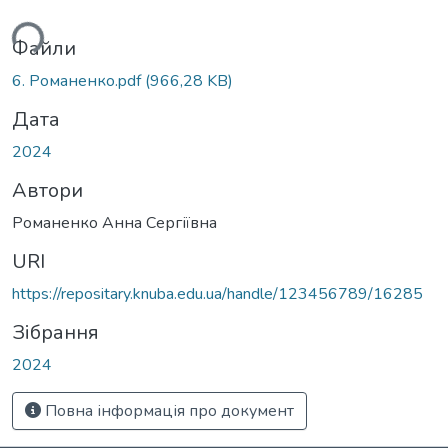
ться...
Файли
6. Романенко.pdf
(966,28 KB)
Дата
2024
Автори
Романенко Анна Сергіївна
URI
https://repositary.knuba.edu.ua/handle/123456789/16285
Зібрання
2024
Повна інформація про документ