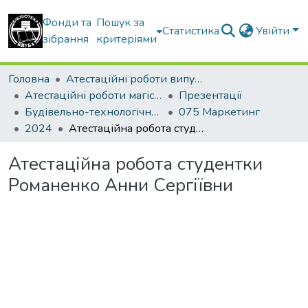
Фонди та
Пошук за
Статистика
Увійти
зібрання
критеріями
Головна
Атестаційні роботи випускників
Атестаційні роботи магістрів
Презентації
Будівельно-технологічний факультет
075 Маркетинг
2024
Атестаційна робота студентки Романенко Анни Сергіївни
Атестаційна робота студентки
Романенко Анни Сергіївни