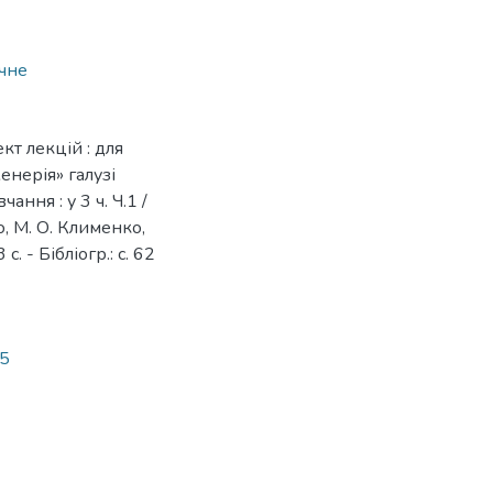
чне
кт лекцій : для
женерія» галузі
ння : у 3 ч. Ч.1 /
нко, М. О. Клименко,
. - Бібліогр.: с. 62
05