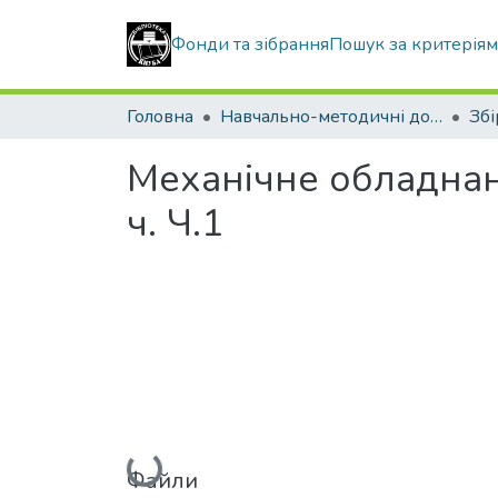
Фонди та зібрання
Пошук за критерія
Головна
Навчально-методичні документи
Механічне обладнанн
ч. Ч.1
Вантажиться...
Файли