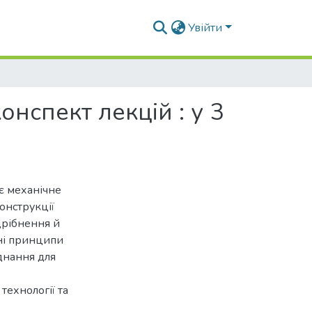
Увійти
нспект лекцій : у 3
є механічне
конструкції
дрібнення й
ені принципи
днання для
технології та