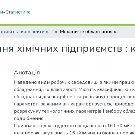
ми
Статистика
Збірники та конспекти лекцій
Механічне обладнання хімічних підприємств : конспект лекцій : у 3 ч. Ч.1
я хімічних підприємств : ко
Анотація
Наведено види робочих середовищ, з якими працю
обладнання, і їх властивості. Містить класифікацію і 
обладнання для подрібнення, розглянуто процес по
параметри, за якими він характеризується, привед
розрахунку технологічних параметрів і вибору обла
подрібнення.
Призначено для студентів спеціальності 161 «Хімічні 
інженерія» галузі знань 16 «Хімічна та біоінженерія».