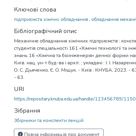
Ключові слова
підприємста хімічні, обладнання
,
обладнання механі
Бібліографічний опис
Механічне обладнання хімічних підприємств : конспе
студентів спеціальності 161 «Хімічні технології та ін
знань 16 «Хімічна та біоінженерія» денної форми навча
Київ. нац. ун-т буд-ва і архіт. ; укладачі : І. І. Назаре
О. С. Дьяченко, Є. О. Міщук. - Київ : КНУБА, 2023. - 63 с
- 63.
URI
https://repositary.knuba.edu.ua/handle/123456789/115
Зібрання
Збірники та конспекти лекцій
Повна інформація про документ