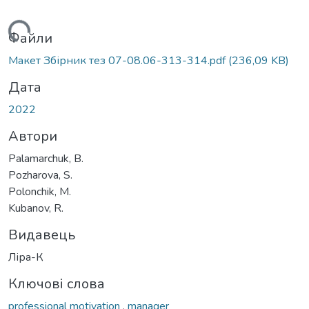
антажиться...
Файли
Макет Збірник тез 07-08.06-313-314.pdf
(236,09 KB)
Дата
2022
Автори
Palamarchuk, B.
Pozharova, S.
Polonchik, M.
Kubanov, R.
Видавець
Ліра-К
Ключові слова
professional motivation
,
manager