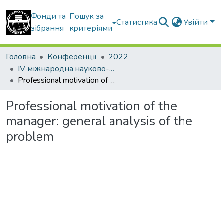
Фонди та
Пошук за
Статистика
Увійти
зібрання
критеріями
Головна
Конференції
2022
IV міжнародна науково-практична конференція “Економіко-управлінські та інформаційно-аналітичні новації в будівництві”
Professional motivation of the manager: general analysis of the problem
Professional motivation of the
manager: general analysis of the
problem