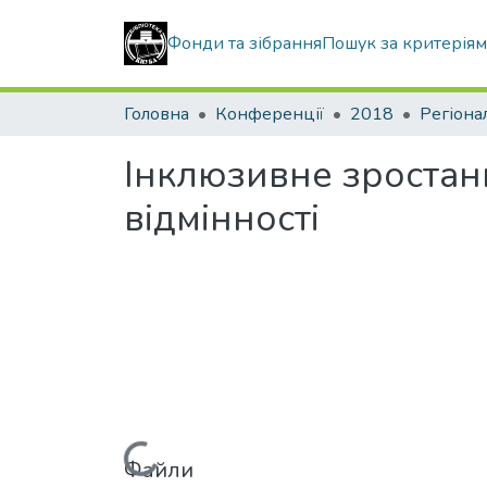
Фонди та зібрання
Пошук за критерія
Головна
Конференції
2018
Регіона
Інклюзивне зростанн
відмінності
Файли