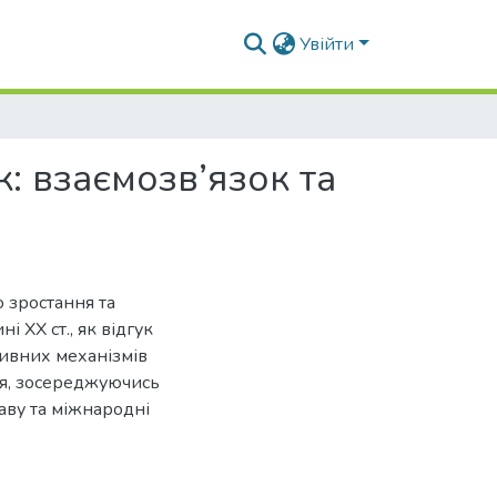
Увійти
: взаємозв’язок та
го зростання та
і ХХ ст., як відгук
ивних механізмів
тя, зосереджуючись
аву та міжнародні