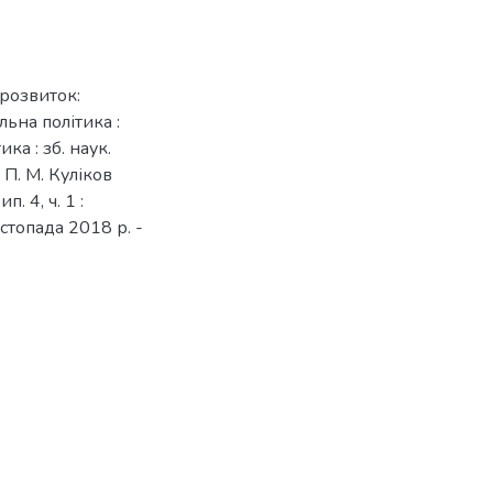
розвиток:
льна політика :
ка : зб. наук.
: П. М. Куліков
п. 4, ч. 1 :
стопада 2018 р. -