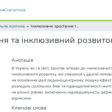
ми
Статистика
льна політика
Інклюзивне зростання та інклюзивний розвиток: взаємозв’язок та відмінності
я та інклюзивний розвиток
Анотація
В Україні, як і в світі, зростає інтерес до інклюзивно
інклюзивного розвитку, які з’явилися у другій половин
на посилення ідей людиноцентризму, пошуку ефект
розподілу суспільних благ та підвищення якості жит
на різних рівнях, включаючи індивідуальність, держ
відносини
Ключові слова