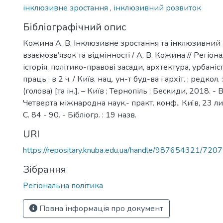
інклюзивне зростання
,
інклюзивний розвиток
Бібліографічний опис
Кожина А. В. Інклюзивне зростання та інклюзивний 
взаємозв’язок та відмінності / А. В. Кожина // Регіона
історія, політико-правові засади, архтектура, урбаністи
праць : в 2 ч. / Київ. нац. ун-т буд-ва і архіт. ; редкол. 
(голова) [та ін.]. – Київ ; Тернопіль : Бескиди, 2018. - Ви
Четверта міжнародна наук.- практ. конф., Київ, 23 ли
С. 84 - 90. - Бібліогр. : 19 назв.
URI
https://repositary.knuba.edu.ua/handle/987654321/7207
Зібрання
Регіональна політика
Повна інформація про документ