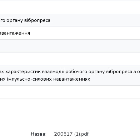
го органу вібропреса
навантаження
х характеристик взаємодії робочого органу вібропреса 
них імпульсно-силових навантаженнях
Назва:
200517 (1).pdf