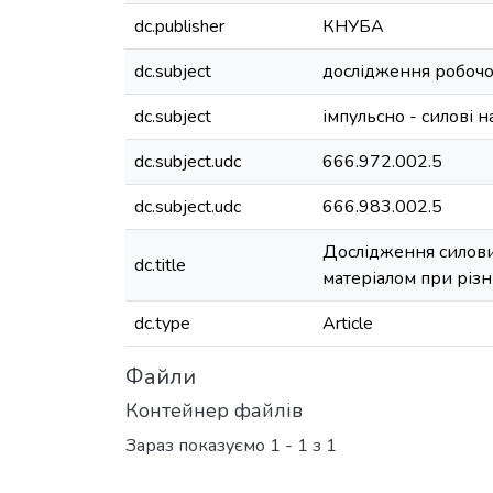
dc.publisher
КНУБА
dc.subject
дослідження робочо
dc.subject
імпульсно - силові 
dc.subject.udc
666.972.002.5
dc.subject.udc
666.983.002.5
Дослідження силови
dc.title
матеріалом при різ
dc.type
Article
Файли
Контейнер файлів
Зараз показуємо
1 - 1 з 1