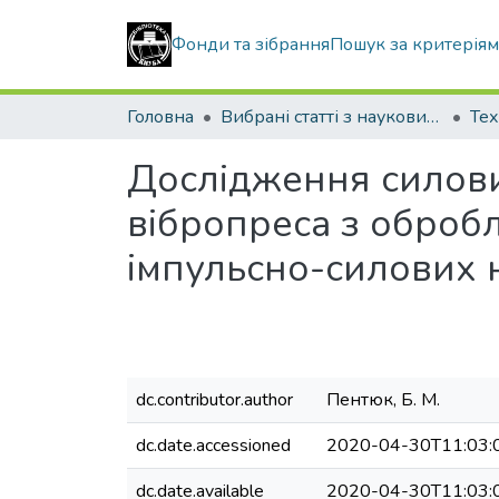
Фонди та зібрання
Пошук за критерія
Головна
Вибрані статті з наукових збірників КНУБА
Тех
Дослідження силови
вібропреса з оброб
імпульсно-силових
dc.contributor.author
Пентюк, Б. М.
dc.date.accessioned
2020-04-30T11:03:
dc.date.available
2020-04-30T11:03: