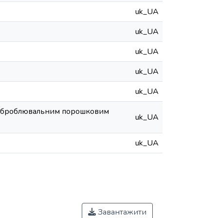
uk_UA
uk_UA
uk_UA
uk_UA
uk_UA
з оброблювальним порошковим
uk_UA
uk_UA
Завантажити