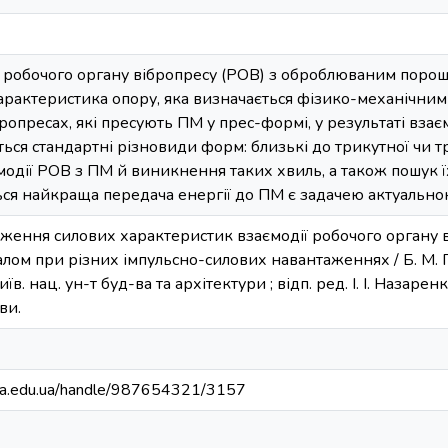
ї робочого органу вібропресу (РОВ) з оброблюваним поро
характеристика опору, яка визначається фізико-механічни
ропресах, які пресують ПМ у прес-формі, у результаті взає
ся стандартні різновиди форм: близькі до трикутної чи тр
модії РОВ з ПМ й виникнення таких хвиль, а також пошук 
ься найкраща передача енергії до ПМ є задачею актуально
дження силових характеристик взаємодії робочого органу
ом при різних імпульсно-силових навантаженнях / Б. М. П
їв. нац. ун-т буд-ва та архітектури ; відп. ред. І. І. Назаренко
зви.
nuba.edu.ua/handle/987654321/3157