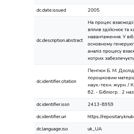
dc.date.issued
2005
На процес взаємоді
вплив здійснює та 
навантаження. У віб
dc.description.abstract
основному генерують
аналіз процесу взає
котрих забезпечуєт
Пентюк Б. М. Дослі
порошковим матеріал
dc.identifier.citation
наук.-техн. журн. / Ки
82. - Бібліогр. : 2 на
dc.identifier.issn
2413-8959
dc.identifier.uri
https://repositary.k
dc.language.iso
uk_UA