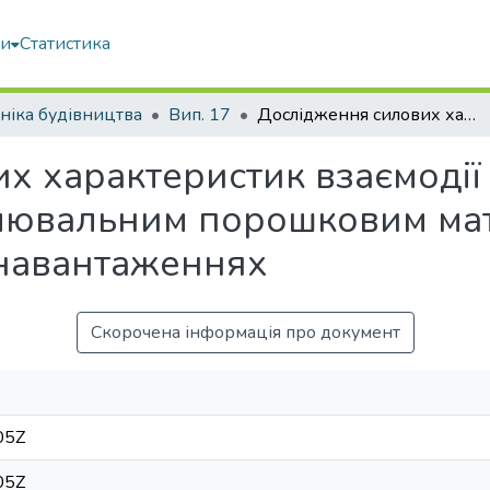
ми
Статистика
ніка будівництва
Вип. 17
Дослідження силових характеристик взаємодії робочого органу вібропреса з оброблювальним порошковим матеріалом при різних імпульсно-силових навантаженнях
х характеристик взаємодії
лювальним порошковим мат
 навантаженнях
Скорочена інформація про документ
05Z
05Z