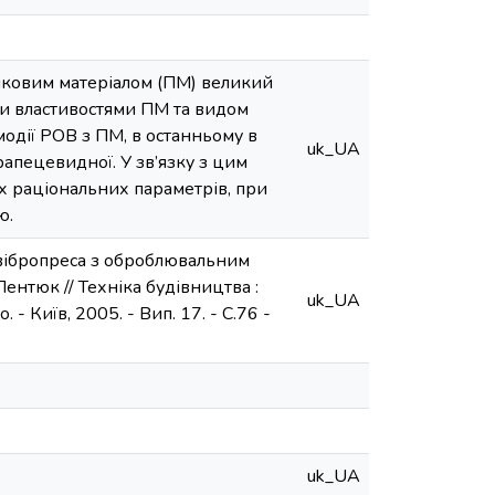
шковим матеріалом (ПМ) великий
ми властивостями ПМ та видом
модії РОВ з ПМ, в останньому в
uk_UA
апецевидної. У зв’язку з цим
їх раціональних параметрів, при
ю.
 вібропреса з оброблювальним
ентюк // Техніка будівництва :
uk_UA
. - Київ, 2005. - Вип. 17. - С.76 -
uk_UA