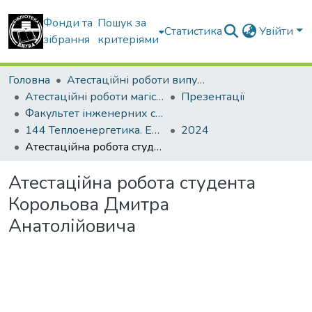
Фонди та
Пошук за
Статистика
Увійти
зібрання
критеріями
Головна
Атестаційні роботи випускників
Атестаційні роботи магістрів
Презентації
Факультет інженерних систем та екології
144 Теплоенергетика. Енергетичний менеджмент, енергоефективні муніципальні та промислові теплові технології
2024
Атестаційна робота студента Корольова Дмитра Анатолійовича
Атестаційна робота студента
Корольова Дмитра
Анатолійовича