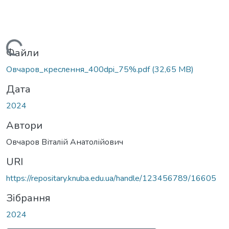
Вантажиться...
Файли
Овчаров_креслення_400dpi_75%.pdf
(32,65 MB)
Дата
2024
Автори
Овчаров Віталій Анатолійович
URI
https://repositary.knuba.edu.ua/handle/123456789/16605
Зібрання
2024