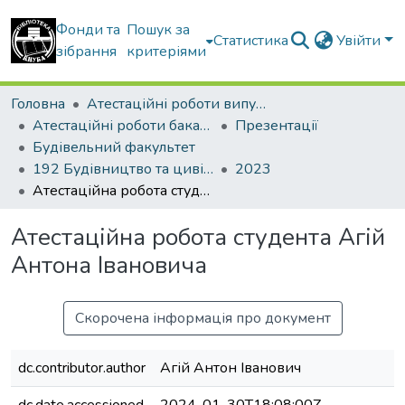
Фонди та
Пошук за
Статистика
Увійти
зібрання
критеріями
Головна
Атестаційні роботи випускників
Атестаційні роботи бакалаврів
Презентації
Будівельний факультет
192 Будівництво та цивільна інженерія. Промислове і цивільне будівництво
2023
Атестаційна робота студента Агій Антона Івановича
Атестаційна робота студента Агій
Антона Івановича
Скорочена інформація про документ
dc.contributor.author
Агій Антон Іванович