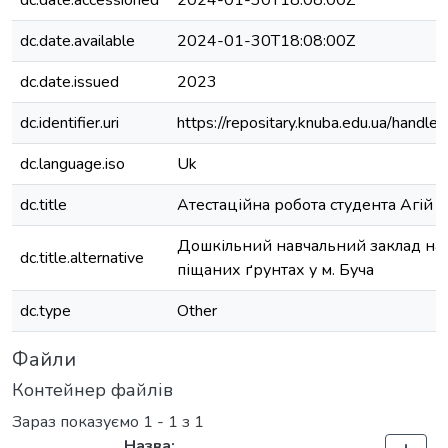
dc.date.accessioned
2024-01-30T18:08:00Z
dc.date.available
2024-01-30T18:08:00Z
dc.date.issued
2023
dc.identifier.uri
https://repositary.knuba.edu.ua/han
dc.language.iso
Uk
dc.title
Атестаційна робота студента Агій 
Дошкільний навчальний заклад на 
dc.title.alternative
піщаних ґрунтах у м. Буча
dc.type
Other
Файли
Контейнер файлів
Зараз показуємо
1 - 1 з 1
Назва: