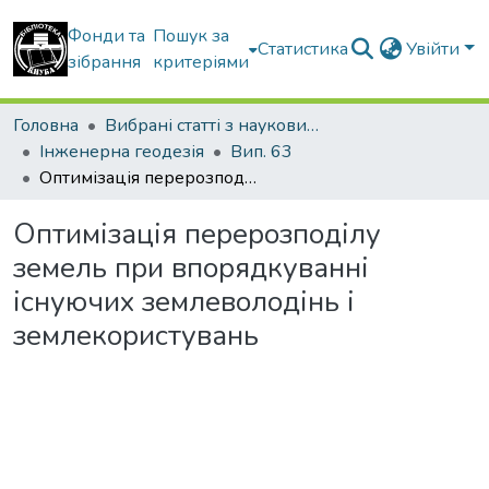
Фонди та
Пошук за
Статистика
Увійти
зібрання
критеріями
Головна
Вибрані статті з наукових збірників КНУБА
Інженерна геодезія
Вип. 63
Оптимізація перерозподілу земель при впорядкуванні існуючих землеволодінь і землекористувань
Оптимізація перерозподілу
земель при впорядкуванні
існуючих землеволодінь і
землекористувань