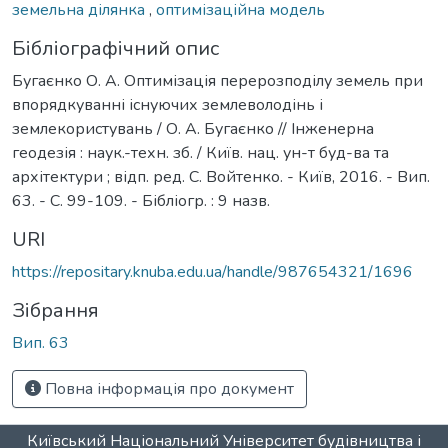
земельна ділянка
,
оптимізаційна модель
Бібліографічний опис
Бугаєнко О. А. Оптимізація перерозподілу земель при
впорядкуванні існуючих землеволодінь і
землекористувань / О. А. Бугаєнко // Інженерна
геодезія : наук.-техн. зб. / Київ. нац. ун-т буд-ва та
архітектури ; відп. ред. С. Войтенко. - Київ, 2016. - Вип.
63. - С. 99-109. - Бібліогр. : 9 назв.
URI
https://repositary.knuba.edu.ua/handle/987654321/1696
Зібрання
Вип. 63
Повна інформація про документ
Київський Національний Університет будівництва і