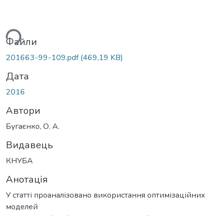
ься...
Файли
201663-99-109.pdf
(469,19 KB)
Дата
2016
Автори
Бугаєнко, О. А.
Видавець
КНУБА
Анотація
У статті проаналізовано використання оптимізаційних
моделей