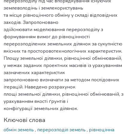
перерозподілу під час впорядкування існуючих
землеволодінь і землекористувань
та місце рівноцінного обміну у складі відповідних
заходів. Запропоновано
здійснювати моделювання перерозподілу з
формуванням вимог до рівноцінності
перерозподілених земельних ділянок за сукупністю
якісних та просторовотехнологічних характеристик.
Площу земельної ділянки, рівноцінної обмінюваній,
у межах заданих проектних масивів із урахуванням
зазначених характеристик
запропоновано визначати за методом послідовних
ітерацій. Наведено розрахунок
площі земельної ділянки, рівноцінної обмінюваній, з
урахуванням якості ґрунтів і
конфігурації земельних ділянок.
Ключові слова
обмін земель
,
перерозподіл земель
,
рівноцінна