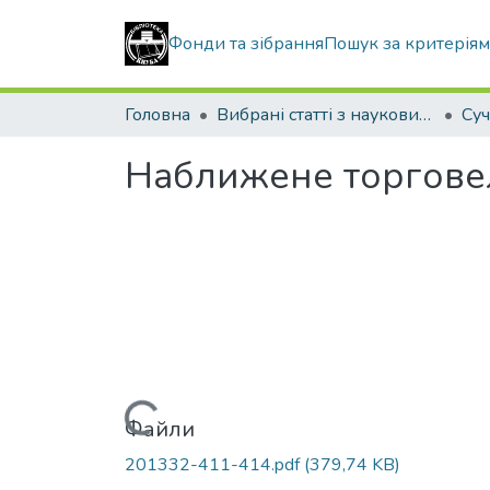
Фонди та зібрання
Пошук за критерія
Головна
Вибрані статті з наукових збірників КНУБА
Наближене торговел
Вантажиться...
Файли
201332-411-414.pdf
(379,74 KB)