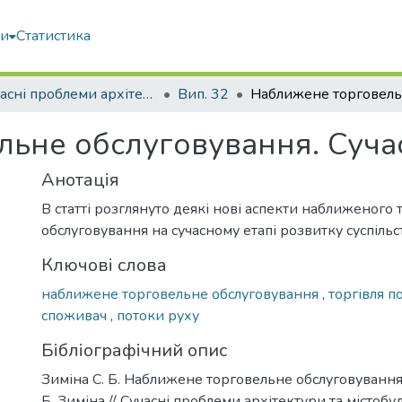
ми
Статистика
Сучасні проблеми архітектури та містобудування
Вип. 32
ьне обслуговування. Суча
Анотація
В статті розглянуто деякі нові аспекти наближеного
обслуговування на сучасному етапі розвитку суспільс
Ключові слова
наближене торговельне обслуговування
,
торгівля п
споживач
,
потоки руху
Бібліографічний опис
Зиміна С. Б. Наближене торговельне обслуговування. 
Б. Зиміна // Сучасні проблеми архітектури та містобуд