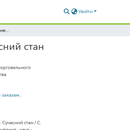
Увійти
Наближене торговельне обслуговування. Сучасний стан
сний стан
 торговельного
тва.
о заказам
,
Сучасний стан / С.
ування : наук.-