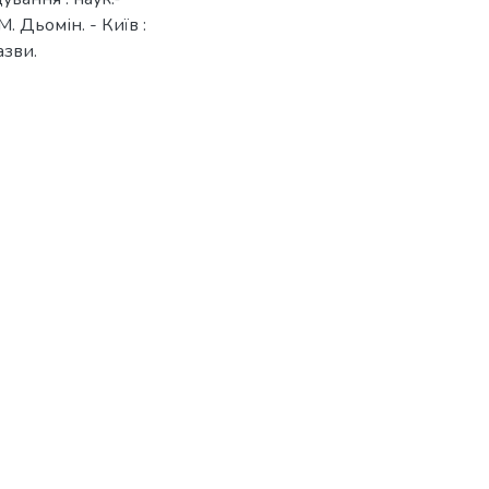
 М. Дьомін. - Київ :
азви.