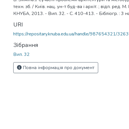
техн. зб. / Київ. нац. ун-т буд-ва і архіт. ; відп. ред. М.
КНУБА, 2013. - Вип. 32. - С. 410-413. - Бібліогр. : 3 н
URI
https://repositary.knuba.edu.ua/handle/987654321/3263
Зібрання
Вип. 32
Повна інформація про документ