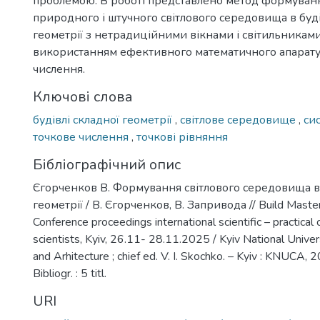
проблемою. В роботі представлено метод формуван
природного і штучного світлового середовища в буд
геометрії з нетрадиційними вікнами і світильниками
використанням ефективного математичного апарату
числення.
Ключові слова
будівлі складної геометрії
,
світлове середовище
,
си
точкове числення
,
точкові рівняння
Бібліографічний опис
Єгорченков В. Формування світлового середовища в 
геометрії / В. Єгорченков, В. Запривода // Build Maste
Conference proceedings international scientific – practical
scientists, Kyiv, 26.11- 28.11.2025 / Kyiv National Univer
and Arhitecture ; chief ed. V. I. Skochko. – Kyiv : KNUCA, 2
Bibliogr. : 5 titl.
URI