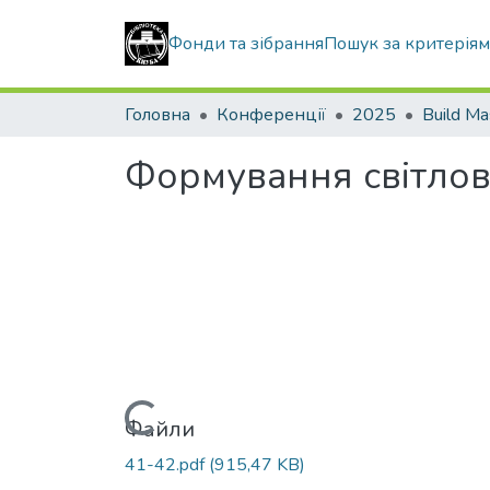
Фонди та зібрання
Пошук за критерія
Головна
Конференції
2025
Build Ma
Формування світлов
Вантажиться...
Файли
41-42.pdf
(915,47 KB)