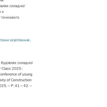
ня
івлях складної
 з
 точкового
стеми освітлення
,
будівлях складної
r Class 2025 :
 conference of young
sity of Construction
025. – P. 41 – 42. –