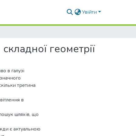
Увійти
складної геометрії
о в галузі
 значного
скільки третина
вітлення в
 пошук шляхів, що
вжди є актуальною