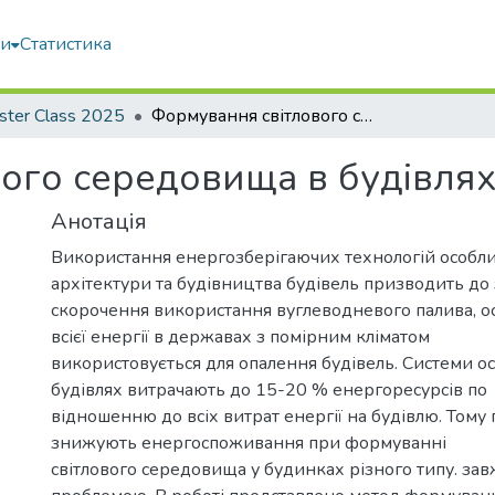
ми
Статистика
ster Class 2025
Формування світлового середовища в будівлях складної геометрії
ого середовища в будівлях 
Анотація
Використання енергозберігаючих технологій особлив
архітектури та будівництва будівель призводить до
скорочення використання вуглеводневого палива, о
всієї енергії в державах з помірним кліматом
використовується для опалення будівель. Системи ос
будівлях витрачають до 15-20 % енергоресурсів по
відношенню до всіх витрат енергії на будівлю. Тому
знижують енергоспоживання при формуванні
світлового середовища у будинках різного типу. за