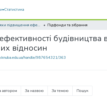
ми
Статистика
Шляхи підвищення ефективності будівництва в умовах формування ринкових відносин
Підфонди та зібрання
фективності будівництва 
их відносин
ary.knuba.edu.ua/handle/987654321/363
а автором
За назвою
За темою
Пошук