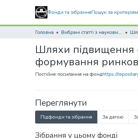
Фонди та зібрання
Пошук за критерія
Головна
Вибрані статті з наукових збірників КНУБА
Шляхи підвищення е
формування ринков
Постійне посилання на фонд
https://reposit
Переглянути
Підфонди та зібрання
За датою
З
Зібрання у цьому фонді