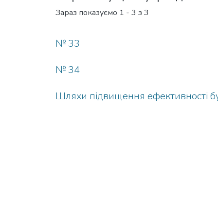
Зараз показуємо
1 - 3 з 3
№ 33
№ 34
Шляхи підвищення ефективності бу