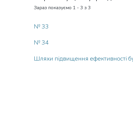
Зараз показуємо
1 - 3 з 3
№ 33
№ 34
Шляхи підвищення ефективності бу