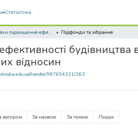
ми
Статистика
Шляхи підвищення ефективності будівництва в умовах формування ринкових відносин
Підфонди та зібрання
фективності будівництва 
их відносин
ary.knuba.edu.ua/handle/987654321/363
а автором
За назвою
За темою
Пошук