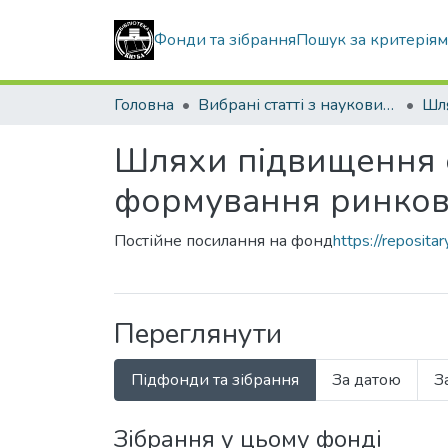
Фонди та зібрання
Пошук за критерія
Головна
Вибрані статті з наукових збірників КНУБА
Шляхи підвищення е
формування ринков
Постійне посилання на фонд
https://reposit
Переглянути
Підфонди та зібрання
За датою
З
Зібрання у цьому фонді