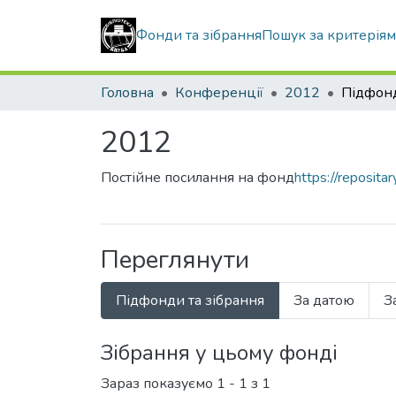
Фонди та зібрання
Пошук за критерія
Головна
Конференції
2012
Підфонд
2012
Постійне посилання на фонд
https://reposit
Переглянути
Підфонди та зібрання
За датою
З
Зібрання у цьому фонді
Зараз показуємо
1 - 1 з 1