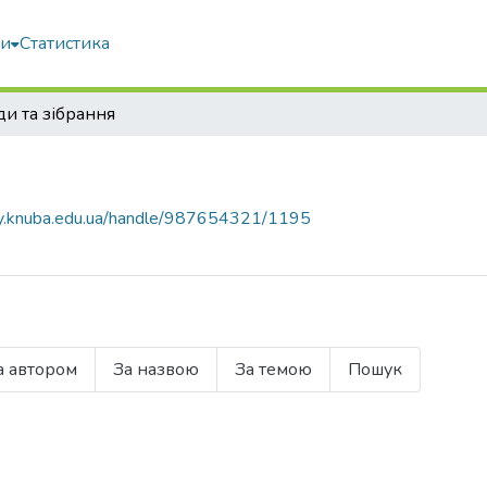
ми
Статистика
и та зібрання
ary.knuba.edu.ua/handle/987654321/1195
а автором
За назвою
За темою
Пошук