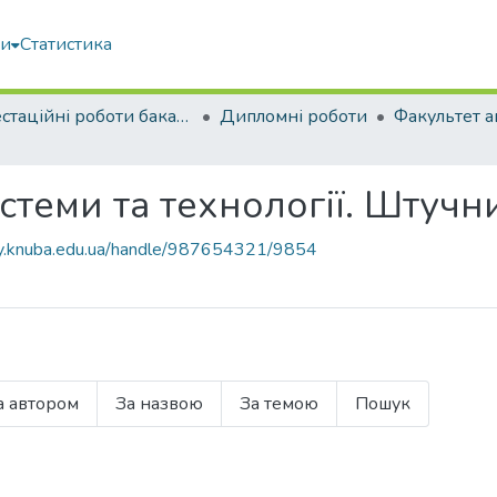
ми
Статистика
Атестаційні роботи бакалаврів
Дипломні роботи
стеми та технології. Штучн
ary.knuba.edu.ua/handle/987654321/9854
а автором
За назвою
За темою
Пошук