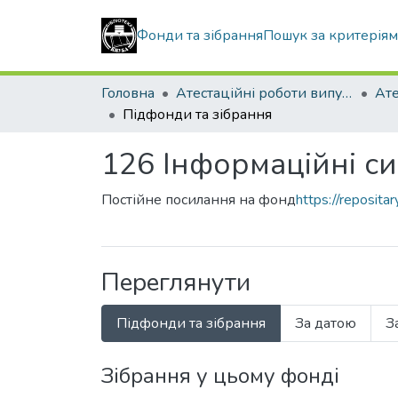
Фонди та зібрання
Пошук за критерія
Головна
Атестаційні роботи випускників
Підфонди та зібрання
126 Інформаційні си
Постійне посилання на фонд
https://reposit
Переглянути
Підфонди та зібрання
За датою
З
Зібрання у цьому фонді