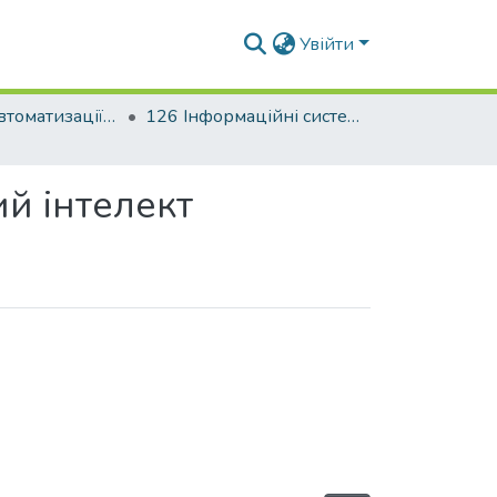
Увійти
Факультет автоматизації і інформаційних технологій
126 Інформаційні системи та технології. Штучний інтелект
ий інтелект