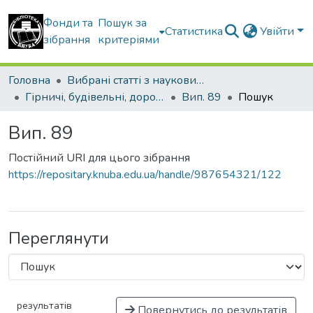
Фонди та
Пошук за
Статистика
Увійти
зібрання
критеріями
Головна
Вибрані статті з наукових збірників КНУБА
Гірничі, будівельні, дорожні та меліоративні машини
Вип. 89
Пошук
Вип. 89
Постійний URI для цього зібрання
https://repositary.knuba.edu.ua/handle/987654321/122
Переглянути
результатів
Повернутись до результатів