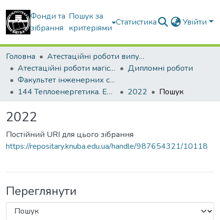
Фонди та
Пошук за
Статистика
Увійти
зібрання
критеріями
Головна
Атестаційні роботи випускників
Атестаційні роботи магістрів
Дипломні роботи
Факультет інженерних систем та екології
144 Теплоенергетика. Енергетичний менеджмент, енергоефективні муніципальні та промислові теплові технології
2022
Пошук
2022
Постійний URI для цього зібрання
https://repositary.knuba.edu.ua/handle/987654321/10118
Переглянути