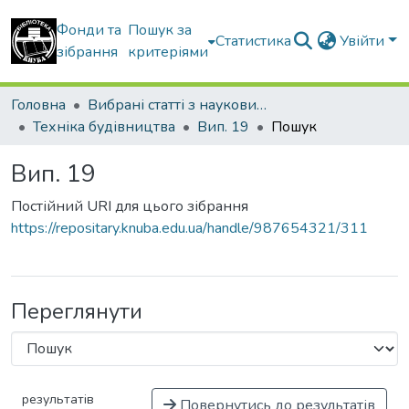
Фонди та
Пошук за
Статистика
Увійти
зібрання
критеріями
Головна
Вибрані статті з наукових збірників КНУБА
Техніка будівництва
Вип. 19
Пошук
Вип. 19
Постійний URI для цього зібрання
https://repositary.knuba.edu.ua/handle/987654321/311
Переглянути
результатів
Повернутись до результатів