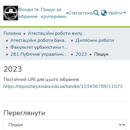
Фонди та
Пошук за
Статистика
Увійти
зібрання
критеріями
Головна
Атестаційні роботи випускників
Атестаційні роботи бакалаврів
Дипломні роботи
Факультет урбаністики та просторового планування
281 Публічне управління та адміністрування. Державне управління у сфері містобудівної діяльності
2023
Пошук
2023
Постійний URI для цього зібрання
https://repositary.knuba.edu.ua/handle/123456789/11573
Переглянути