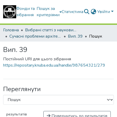
Фонди та
Пошук за
Статистика
Увійти
зібрання
критеріями
Головна
Вибрані статті з наукових збірників КНУБА
Сучасні проблеми архітектури та містобудування
Вип. 39
Пошук
Вип. 39
Постійний URI для цього зібрання
https://repositary.knuba.edu.ua/handle/987654321/279
Переглянути
результатів
Повернутись до результатів