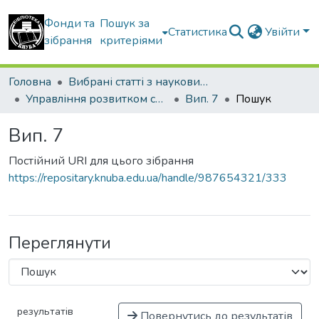
Фонди та
Пошук за
Статистика
Увійти
зібрання
критеріями
Головна
Вибрані статті з наукових збірників КНУБА
Управління розвитком складних систем
Вип. 7
Пошук
Вип. 7
Постійний URI для цього зібрання
https://repositary.knuba.edu.ua/handle/987654321/333
Переглянути
результатів
Повернутись до результатів