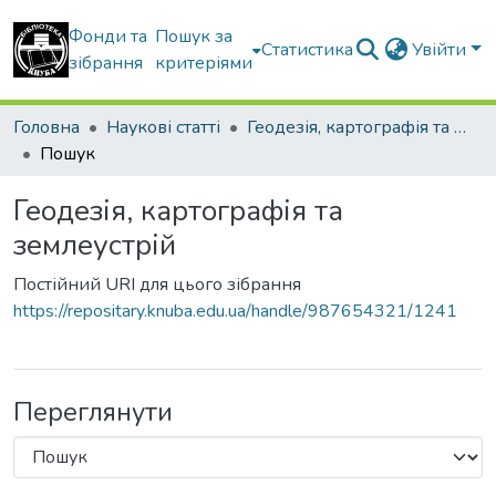
Фонди та
Пошук за
Статистика
Увійти
зібрання
критеріями
Головна
Наукові статті
Геодезія, картографія та землеустрій
Пошук
Геодезія, картографія та
землеустрій
Постійний URI для цього зібрання
https://repositary.knuba.edu.ua/handle/987654321/1241
Переглянути