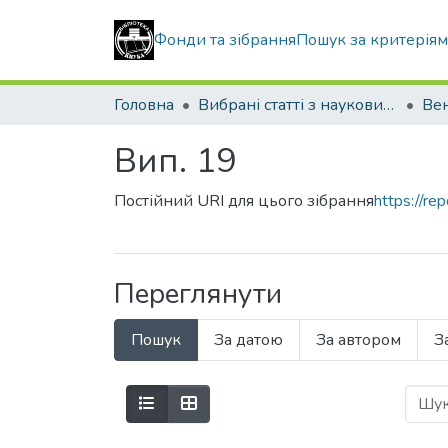
Фонди та зібрання
Пошук за критерія
Головна
Вибрані статті з наукових збірників КНУБА
Вип. 19
Постійний URI для цього зібрання
https://r
Переглянути
Пошук
За датою
За автором
З