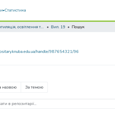
ми
Статистика
Вентиляція, освітлення та теплогазопостачання
Вип. 19
Пошук
epositary.knuba.edu.ua/handle/987654321/96
а назвою
За темою