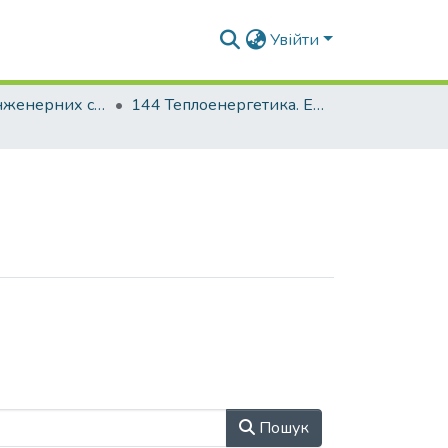
Увійти
Факультет інженерних систем та екології
144 Теплоенергетика. Енергетичний менеджмент, енергоефективні муніципальні та промислові теплові технології
Пошук