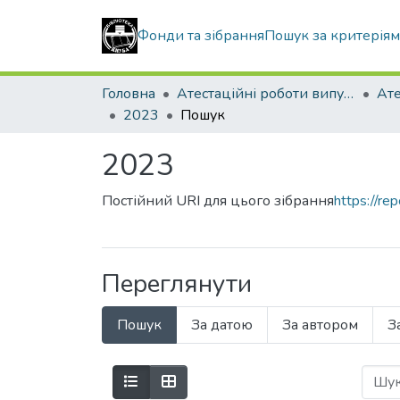
Фонди та зібрання
Пошук за критерія
Головна
Атестаційні роботи випускників
2023
Пошук
2023
Постійний URI для цього зібрання
https://r
Переглянути
Пошук
За датою
За автором
З