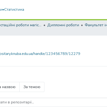
ми
Статистика
Атестаційні роботи магістрів
Дипломні роботи
epositary.knuba.edu.ua/handle/123456789/12279
а назвою
За темою