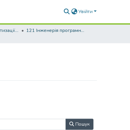
Увійти
Факультет автоматизації і інформаційних технологій
121 Інженерія програмного забезпечення. Розподілені програмні системи і технології
Пошук