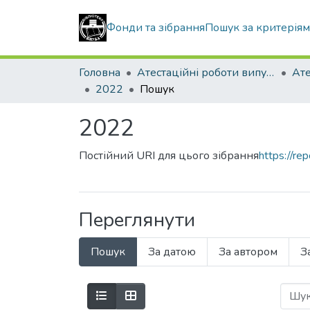
Фонди та зібрання
Пошук за критерія
Головна
Атестаційні роботи випускників
2022
Пошук
2022
Постійний URI для цього зібрання
https://r
Переглянути
Пошук
За датою
За автором
З