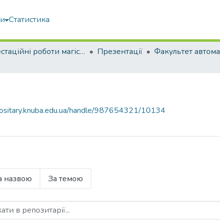
ми
Статистика
Атестаційні роботи магістрів
Презентації
epositary.knuba.edu.ua/handle/987654321/10134
а назвою
За темою