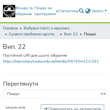
Фонди та
Пошук за
Статистика
Увійти
зібрання
критеріями
Головна
Вибрані статті з наукових збірників КНУБА
Сучасні проблеми архітектури та містобудування
Вип. 22
Пошук
Вип. 22
Постійний URI для цього зібрання
https://repositary.knuba.edu.ua/handle/987654321/262
Переглянути
результатів
Повернутись до результатів