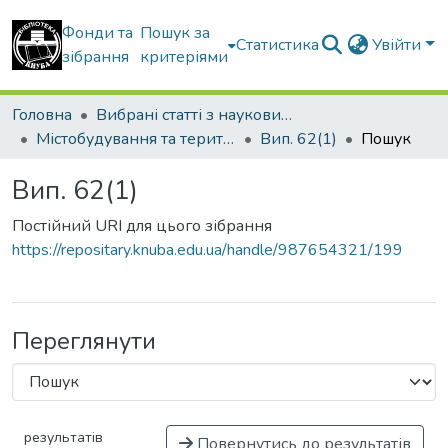
Фонди та
Пошук за
Статистика
Увійти
зібрання
критеріями
Головна
Вибрані статті з наукових збірників КНУБА
Містобудування та територіальне планування
Вип. 62(1)
Пошук
Вип. 62(1)
Постійний URI для цього зібрання
https://repositary.knuba.edu.ua/handle/987654321/199
Переглянути
результатів
Повернутись до результатів