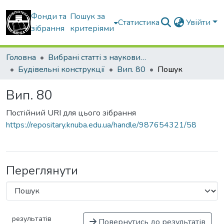
Фонди та
Пошук за
Статистика
Увійти
зібрання
критеріями
Головна
Вибрані статті з наукових збірників КНУБА
Будівельні конструкції
Вип. 80
Пошук
Вип. 80
Постійний URI для цього зібрання
https://repositary.knuba.edu.ua/handle/987654321/58
Переглянути
результатів
Повернутись до результатів