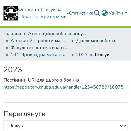
Фонди та
Пошук за
Статистика
Увійти
зібрання
критеріями
Головна
Атестаційні роботи випускників
Атестаційні роботи магістрів
Дипломні роботи
Факультет автоматизації і інформаційних технологій
131 Прикладна механіка. Інженерія логістичних систем
2023
Пошук
2023
Постійний URI для цього зібрання
https://repositary.knuba.edu.ua/handle/123456789/16075
Переглянути