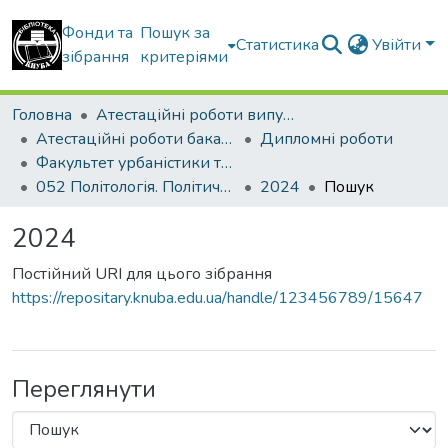
Фонди та
Пошук за
Статистика
Увійти
зібрання
критеріями
Головна
Атестаційні роботи випускників
Атестаційні роботи бакалаврів
Дипломні роботи
Факультет урбаністики та просторового планування
052 Політологія. Політичний менеджмент
2024
Пошук
2024
Постійний URI для цього зібрання
https://repositary.knuba.edu.ua/handle/123456789/15647
Переглянути