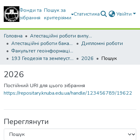
Фонди та
Пошук за
Статистика
Увійти
зібрання
критеріями
Головна
Атестаційні роботи випускників
Атестаційні роботи бакалаврів
Дипломні роботи
Факультет геоінформаційних систем та управління територіями
193 Геодезія та землеустрій. Геоінформаційні системи і технології
2026
Пошук
2026
Постійний URI для цього зібрання
https://repositary.knuba.edu.ua/handle/123456789/19622
Переглянути