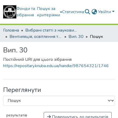
Фонди та
Пошук за
Статистика
Увійти
зібрання
критеріями
Головна
Вибрані статті з наукових збірників КНУБА
Вентиляція, освітлення та теплогазопостачання
Вип. 30
Пошук
Вип. 30
Постійний URI для цього зібрання
https://repositary.knuba.edu.ua/handle/987654321/1746
Переглянути
результатів
Повернутись до результатів