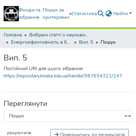
Фонди та
Пошук за
Статистика
Увійти
зібрання
критеріями
Головна
Вибрані статті з наукових збірників КНУБА
Енергоефективність в будівництві та архітектурі
Вип. 5
Пошук
Вип. 5
Постійний URI для цього зібрання
https://repositary.knuba.edu.ua/handle/987654321/147
Переглянути
результатів
Повернутись до результатів