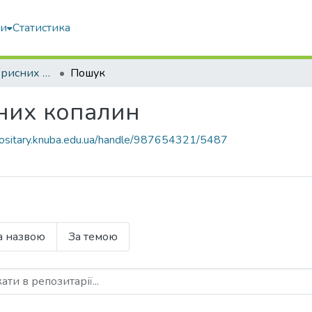
ми
Статистика
Видобування корисних копалин
Пошук
них копалин
epositary.knuba.edu.ua/handle/987654321/5487
а назвою
За темою