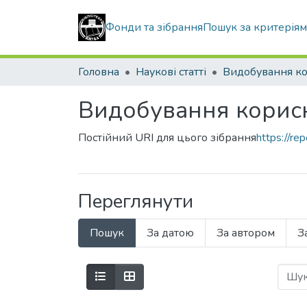
Фонди та зібрання
Пошук за критерія
Головна
Наукові статті
Видобування корис
Постійний URI для цього зібрання
https://r
Переглянути
Пошук
За датою
За автором
З