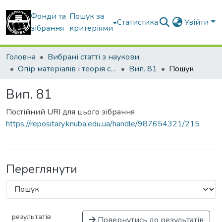
Фонди та
Пошук за
Статистика
Увійти
зібрання
критеріями
Головна
Вибрані статті з наукових збірників КНУБА
Опір матеріалів і теорія споруд
Вип. 81
Пошук
Вип. 81
Постійний URI для цього зібрання
https://repositary.knuba.edu.ua/handle/987654321/215
Переглянути
результатів
Повернутись до результатів