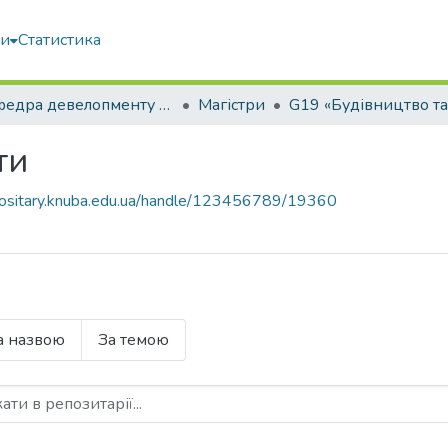
ми
Статистика
Кафедра девелопменту та просторового планування
Магістри
ти
epositary.knuba.edu.ua/handle/123456789/19360
а назвою
За темою