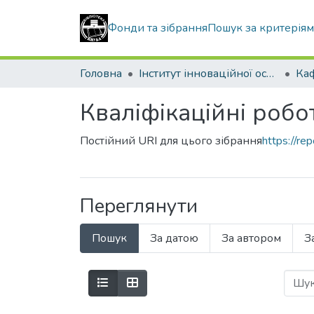
Фонди та зібрання
Пошук за критерія
Головна
Інститут інноваційної освіти Київського національного університету будівництва і архітектури
Кваліфікаційні робо
Постійний URI для цього зібрання
https://r
Переглянути
Пошук
За датою
За автором
З