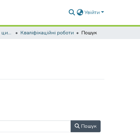
Увійти
G19 «Будівництво та цивільна інженерія» ОПП «Міське будівництво та господарство»
Кваліфікаційні роботи
Пошук
Пошук