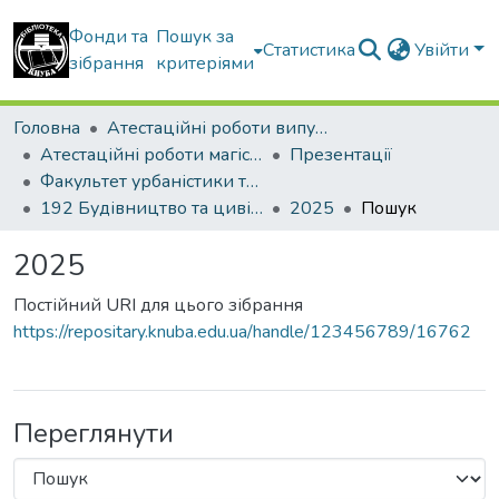
Фонди та
Пошук за
Статистика
Увійти
зібрання
критеріями
Головна
Атестаційні роботи випускників
Атестаційні роботи магістрів
Презентації
Факультет урбаністики та просторового планування
192 Будівництво та цивільна інженерія. Урбаністика та просторове планування
2025
Пошук
2025
Постійний URI для цього зібрання
https://repositary.knuba.edu.ua/handle/123456789/16762
Переглянути