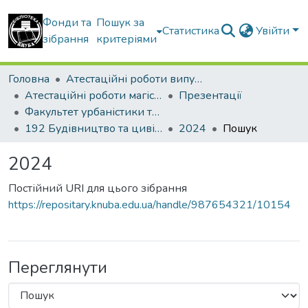
Фонди та
Пошук за
Статистика
Увійти
зібрання
критеріями
Головна
Атестаційні роботи випускників
Атестаційні роботи магістрів
Презентації
Факультет урбаністики та просторового планування
192 Будівництво та цивільна інженерія. Урбаністика та просторове планування
2024
Пошук
2024
Постійний URI для цього зібрання
https://repositary.knuba.edu.ua/handle/987654321/10154
Переглянути