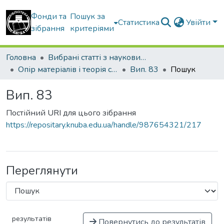
Фонди та
Пошук за
Статистика
Увійти
зібрання
критеріями
Головна
Вибрані статті з наукових збірників КНУБА
Опір матеріалів і теорія споруд
Вип. 83
Пошук
Вип. 83
Постійний URI для цього зібрання
https://repositary.knuba.edu.ua/handle/987654321/217
Переглянути
результатів
Повернутись до результатів