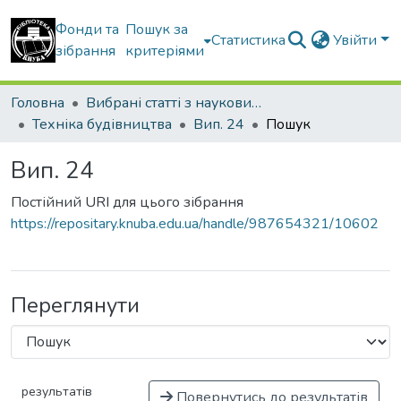
Фонди та
Пошук за
Статистика
Увійти
зібрання
критеріями
Головна
Вибрані статті з наукових збірників КНУБА
Техніка будівництва
Вип. 24
Пошук
Вип. 24
Постійний URI для цього зібрання
https://repositary.knuba.edu.ua/handle/987654321/10602
Переглянути
результатів
Повернутись до результатів