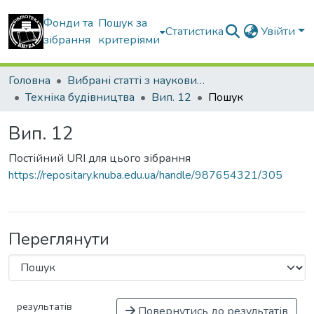
Фонди та
Пошук за
Статистика
Увійти
зібрання
критеріями
Головна
Вибрані статті з наукових збірників КНУБА
Техніка будівництва
Вип. 12
Пошук
Вип. 12
Постійний URI для цього зібрання
https://repositary.knuba.edu.ua/handle/987654321/305
Переглянути
результатів
Повернутись до результатів