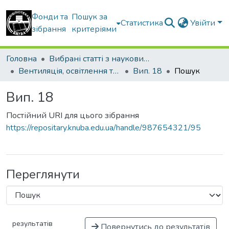
Фонди та
Пошук за
Статистика
Увійти
зібрання
критеріями
Головна
Вибрані статті з наукових збірників КНУБА
Вентиляція, освітлення та теплогазопостачання
Вип. 18
Пошук
Вип. 18
Постійний URI для цього зібрання
https://repositary.knuba.edu.ua/handle/987654321/95
Переглянути
результатів
Повернутись до результатів