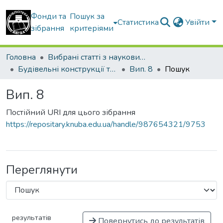
Фонди та
Пошук за
Статистика
Увійти
зібрання
критеріями
Головна
Вибрані статті з наукових збірників КНУБА
Будівельні конструкції теорія і практика
Вип. 8
Пошук
Вип. 8
Постійний URI для цього зібрання
https://repositary.knuba.edu.ua/handle/987654321/9753
Переглянути
результатів
Повернутись до результатів